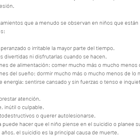
esión.
amientos que a menudo se observan en niños que están 
es:
speranzado o irritable la mayor parte del tiempo.
 divertidas ni disfrutarlas cuando se hacen.
ones de alimentación: comer mucho más o mucho menos de
ones del sueño: dormir mucho más o mucho menos de lo 
e energía: sentirse cansado y sin fuerzas o tenso e inquie
 prestar atención.
 inútil o culpable.
destructivos o querer autolesionarse.
puede hacer que el niño piense en el suicidio o planee su
 años, el suicidio es la principal causa de muerte.