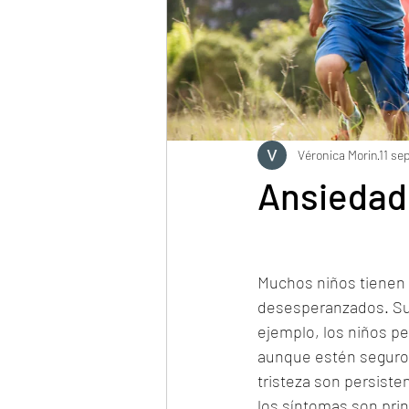
Véronica Morin
11 se
Ansiedad 
Muchos niños tienen 
desesperanzados. Sur
ejemplo, los niños p
aunque estén seguros
tristeza son persist
los síntomas son pri