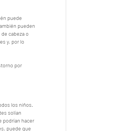
ién puede 
 también pueden 
 de cabeza o 
 y, por lo 
storno por 
odos los niños. 
tes solían 
e podrían hacer 
es, puede que 