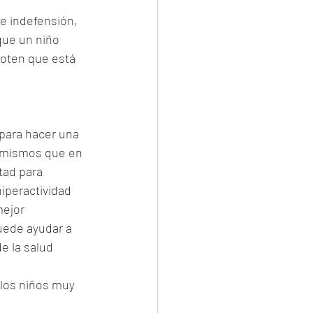
e indefensión, 
que un niño 
oten que está 
para hacer una 
s mismos que en 
tad para 
iperactividad 
ejor 
uede ayudar a 
e la salud 
 los niños muy 