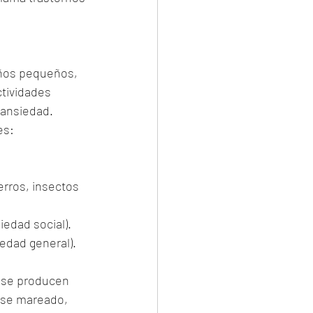
iños pequeños, 
tividades 
 ansiedad. 
es:
rros, insectos 
edad social).
edad general).
 se producen 
rse mareado, 