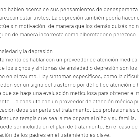
 no hablen acerca de sus pensamientos de desesperanza 
arezcan estar tristes. La depresión también podría hacer 
túe sin motivación, de manera que los demás quizás no n
oguen de manera incorrecta como alborotador o perezoso.
nsiedad y la depresión
ratamiento es hablar con un proveedor de atención médica 
 de los signos y síntomas de ansiedad o depresión son lo
o en el trauma. Hay síntomas específicos, como la dificul
den ser un signo del trastorno por déficit de atención e h
e que se haga una evaluación meticulosa para obtener el m
iento. La consulta con un proveedor de atención médica p
cación debe ser parte del tratamiento. Los profesionales d
ar una terapia que sea la mejor para el niño y su familia. 
ede ser incluida en el plan de tratamiento. En el caso de
ación de los padres en el tratamiento es clave. 