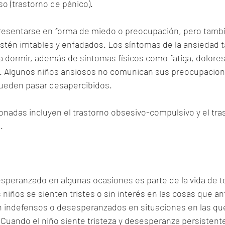
o (trastorno de pánico).
resentarse en forma de miedo o preocupación, pero tamb
estén irritables y enfadados. Los síntomas de la ansiedad
a dormir, además de síntomas físicos como fatiga, dolores
 Algunos niños ansiosos no comunican sus preocupaciones
pueden pasar desapercibidos.
onadas incluyen el trastorno obsesivo-compulsivo y el tra
.
esperanzado en algunas ocasiones es parte de la vida de t
niños se sienten tristes o sin interés en las cosas que an
en indefensos o desesperanzados en situaciones en las qu
 Cuando el niño siente tristeza y desesperanza persistent