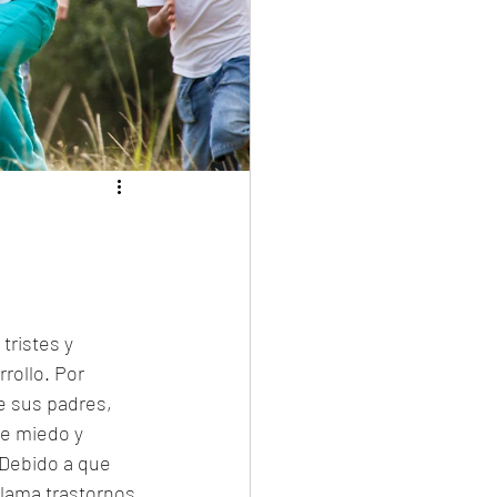
ristes y 
ollo. Por 
 sus padres, 
e miedo y 
 Debido a que 
lama trastornos 