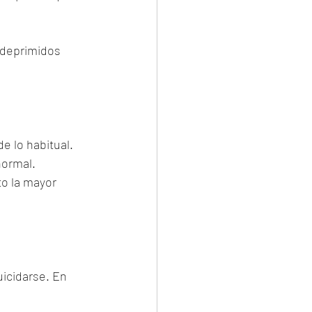
deprimidos 
 lo habitual.
normal.
to la mayor 
icidarse. En 