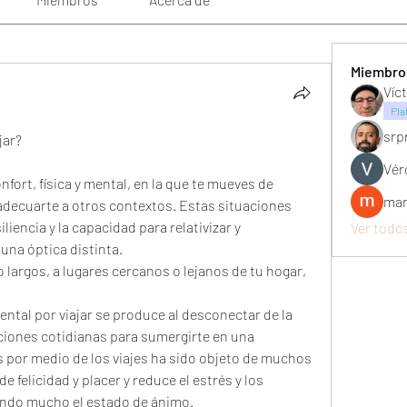
Miembro
Víc
Pla
srp
jar?
Vér
fort, física y mental, en la que te mueves de 
man
decuarte a otros contextos. Estas situaciones 
liencia y la capacidad para relativizar y 
Ver todo
una óptica distinta.
 largos, a lugares cercanos o lejanos de tu hogar, 
ental por viajar se produce al desconectar de la 
aciones cotidianas para sumergirte en una 
s por medio de los viajes ha sido objeto de muchos 
e felicidad y placer y reduce el estrés y los 
ndo mucho el estado de ánimo. 