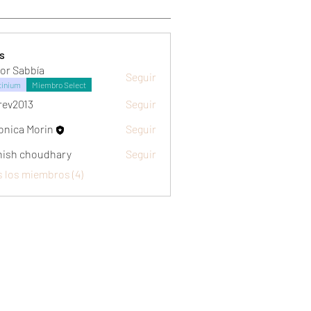
s
tor Sabbía
Seguir
tinium
Miembro Select
rev2013
Seguir
onica Morin
Seguir
ish choudhary
Seguir
s los miembros (4)