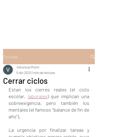
Entrada
Véronica Morin
5 dic 2021
1 min de lectura
Cerrar ciclos
Estan los cierres reales (el ciclo 
escolar, 
laborales
) que implican una 
sobreexigencia, pero también los 
mentales (el famoso “balance de fin de 
año”).
La urgencia por finalizar tareas y 
cumplir objetivos genera estrés, cuya 