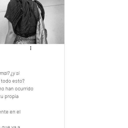
mal? ¿y si 
 todo esto?
o han ocurrido 
u propia 
nte en el 
o que va a 