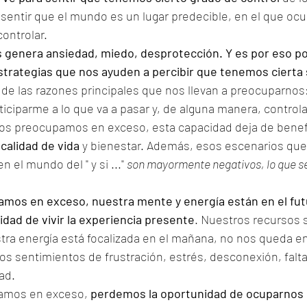
ra sentir que el mundo es un lugar predecible, en el que oc
ontrolar.
 genera ansiedad, miedo, desprotección. Y es por eso po
trategias que nos ayuden a percibir que tenemos cierta 
 de las razones principales que nos llevan a preocuparnos
ciparme a lo que va a pasar y, de alguna manera, controla
os preocupamos en exceso, esta capacidad deja de benefi
calidad de vida
 y bienestar. Además, esos escenarios qu
 el mundo del " y si ..." 
son mayormente negativos, lo que s
os en exceso, nuestra mente y energía están en el futur
dad de vivir la experiencia presente
. Nuestros recursos s
ra energía está focalizada en el mañana, no nos queda ene
os sentimientos de frustración, estrés, desconexión, falta 
ad. 
amos en exceso, 
perdemos la oportunidad de ocuparnos