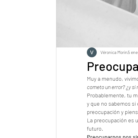
Véronica Morin
5 ene
Preocupa
Muy a menudo, vivimos
cometo un error? ¿y si 
Probablemente, tu me
y que no sabemos si o
preocupación y piens
La preocupación es u
futuro.
Preocuparnos nos sir