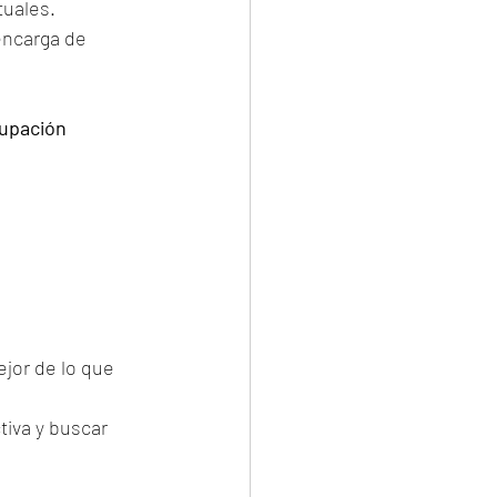
tuales.
encarga de 
cupación
jor de lo que 
iva y buscar 