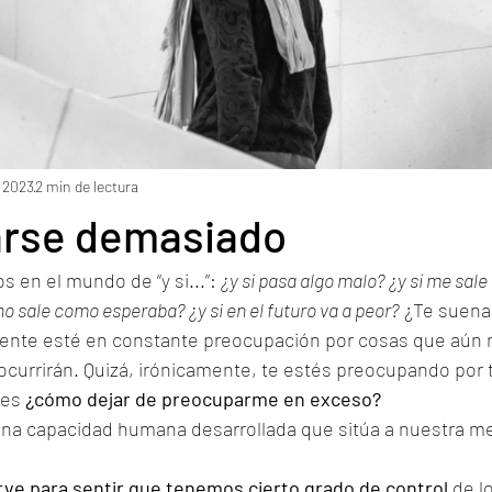
 2023
2 min de lectura
rse demasiado
 en el mundo de “y si...”: 
¿y si pasa algo malo? ¿y si me sale 
no sale como esperaba? ¿y si en el futuro va a peor?
 ¿Te suena
nte esté en constante preocupación por cosas que aún n
currirán. Quizá, irónicamente, te estés preocupando por t
es 
¿cómo dejar de preocuparme en exceso?
na capacidad humana desarrollada que sitúa a nuestra me
ve para sentir que tenemos cierto grado de control
 de l